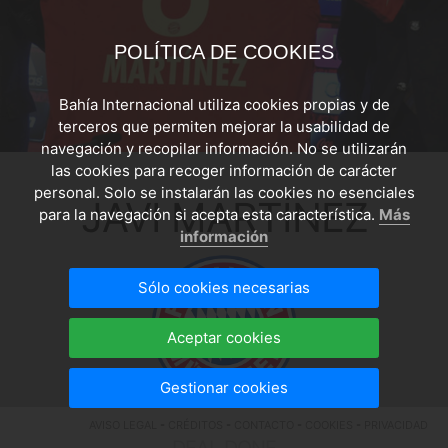
POLÍTICA DE COOKIES
Bahía Internacional utiliza cookies propias y de
terceros que permiten mejorar la usabilidad de
navegación y recopilar información. No se utilizarán
las cookies para recoger información de carácter
personal. Solo se instalarán las cookies no esenciales
JAVI MARTÍNEZ
para la navegación si acepta esta característica.
Más
información
Sólo cookies necesarias
Aceptar cookies
Gestionar cookies
AVISO LEGAL
-
CRÉDITOS
-
CONTACTO
-
COOKIES
-
PRIVACIDAD